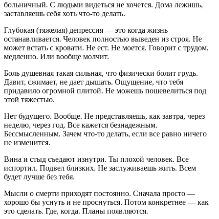
больничный. С людьми видеться не хочется. Дома лежишь,
заставляешь себя хоть что-то делать.
Глубокая (тяжелая) депрессия — это когда жизнь
останавливается. Человек полностью выведен из строя. Не
может встать с кровати. Не ест. Не моется. Говорит с трудом,
медленно. Или вообще молчит.
Боль душевная такая сильная, что физически болит грудь.
Давит, сжимает, не дает дышать. Ощущение, что тебя
придавило огромной плитой. Не можешь пошевелиться под
этой тяжестью.
Нет будущего. Вообще. Не представляешь, как завтра, через
неделю, через год. Все кажется безнадежным.
Бессмысленным. Зачем что-то делать, если все равно ничего
не изменится.
Вина и стыд съедают изнутри. Ты плохой человек. Все
испортил. Подвел близких. Не заслуживаешь жить. Всем
будет лучше без тебя.
Мысли о смерти приходят постоянно. Сначала просто —
хорошо бы уснуть и не проснуться. Потом конкретнее — как
это сделать. Где, когда. Планы появляются.