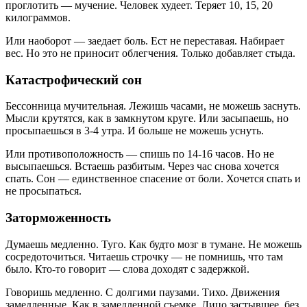
проглотить — мучение. Человек худеет. Теряет 10, 15, 20
килограммов.
Или наоборот — заедает боль. Ест не переставая. Набирает
вес. Но это не приносит облегчения. Только добавляет стыда.
Катастрофический сон
Бессонница мучительная. Лежишь часами, не можешь заснуть.
Мысли крутятся, как в замкнутом круге. Или засыпаешь, но
просыпаешься в 3-4 утра. И больше не можешь уснуть.
Или противоположность — спишь по 14-16 часов. Но не
высыпаешься. Встаешь разбитым. Через час снова хочется
спать. Сон — единственное спасение от боли. Хочется спать и
не просыпаться.
Заторможенность
Думаешь медленно. Туго. Как будто мозг в тумане. Не можешь
сосредоточиться. Читаешь строчку — не помнишь, что там
было. Кто-то говорит — слова доходят с задержкой.
Говоришь медленно. С долгими паузами. Тихо. Движения
замедленные. Как в замедленной съемке. Лицо застывшее, без