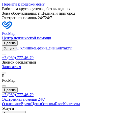
Перейти к содержимому
Работаем круглосуточно, без выходных
Зона обслуживания: г.
Целина
и пригород
Экстренная помощь 24/7
24/7
РосМед
Центр психической помощи
Целина
О клинике
Врачи
Цены
Контакты
Услуги
+7 (969) 777-46-79
Звонок бесплатный
Записаться
R
РосМед
Целина
+7 (969) 777-46-79
Экстренная помощь 24/7
О клинике
Врачи
Цены
Отзывы
Блог
Контакты
Услуги