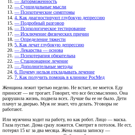
—
Заторможенность
—
Суицидальные мысли
—
Психотические симптомы
4.
Как диагностируют глубокую депрессию
—
Подробный разговор
—
Психологическое тестирование
—
Исключение физических причин
—
Определение тяжести
5.
Как лечат глубокую депрессию
—
Лекарства — основа
—
Психотерапия обязательна
—
Стационарное лечение
—
Дополнительные методы
6.
Почему нельзя откладывать лечение
7.
Как получить помощь в клинике РосМед
Женщина лежит третью неделю. Не встает, не моется. Еду
приносят — не трогает. Говорит, что все бессмысленно. Она
разрушила жизнь, подвела всех. Лучше бы ее не было. Дети
плачут за дверью. Муж не знает, что делать. Уговоры не
работают.
Или мужчина ходит на работу, но как робот. Лицо — маска.
Глаза пустые. Дома сразу ложится. Смотрит в потолок. Не ест,
потерял 15 кг за два месяца. Жена нашла записку —