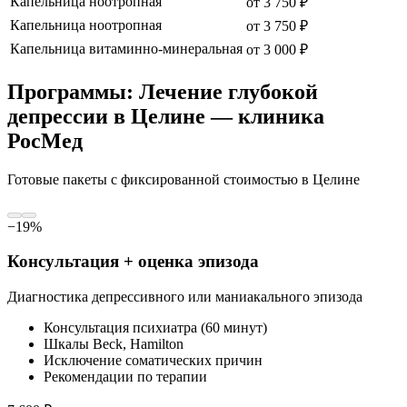
Капельница ноотропная
от
3 750
₽
Капельница ноотропная
от
3 750
₽
Капельница витаминно-минеральная
от
3 000
₽
Программы: Лечение глубокой
депрессии в Целине — клиника
РосМед
Готовые пакеты с фиксированной стоимостью
в Целине
−
19
%
Консультация + оценка эпизода
Диагностика депрессивного или маниакального эпизода
Консультация психиатра (60 минут)
Шкалы Beck, Hamilton
Исключение соматических причин
Рекомендации по терапии